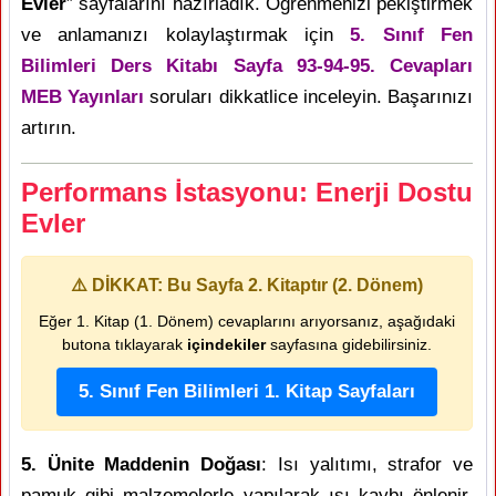
Evler
” sayfalarını hazırladık. Öğrenmenizi pekiştirmek
ve anlamanızı kolaylaştırmak için
5. Sınıf Fen
Bilimleri Ders Kitabı Sayfa 93-94-95. Cevapları
MEB Yayınları
soruları dikkatlice inceleyin. Başarınızı
artırın.
Performans İstasyonu: Enerji Dostu
Evler
⚠️ DİKKAT: Bu Sayfa 2. Kitaptır (2. Dönem)
Eğer 1. Kitap (1. Dönem) cevaplarını arıyorsanız, aşağıdaki
butona tıklayarak
içindekiler
sayfasına gidebilirsiniz.
5. Sınıf Fen Bilimleri 1. Kitap Sayfaları
5. Ünite Maddenin Doğası
: Isı yalıtımı, strafor ve
pamuk gibi malzemelerle yapılarak ısı kaybı önlenir.