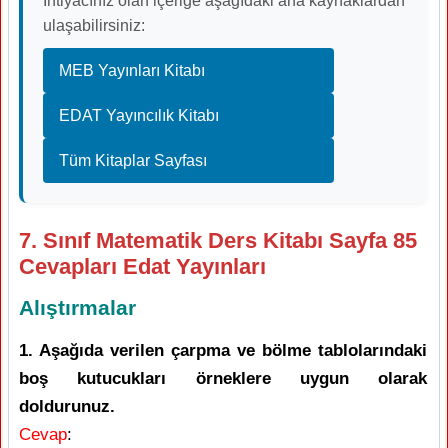
İhtiyacınız olan içeriğe aşağıdaki ana kaynaklardan
ulaşabilirsiniz:
MEB Yayınları Kitabı
EDAT Yayıncılık Kitabı
Tüm Kitaplar Sayfası
7. Sınıf Matematik Ders Kitabı Sayfa 85
Cevapları Edat Yayınları
Alıştırmalar
1. Aşağıda verilen çarpma ve bölme tablolarındaki
boş kutucukları örneklere uygun olarak
doldurunuz.
Cevap
: