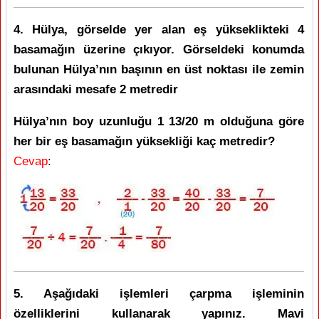
4. Hülya, görselde yer alan eş yükseklikteki 4
basamağın üzerine çıkıyor. Görseldeki konumda
bulunan Hülya’nın başının en üst noktası ile zemin
arasındaki mesafe 2 metredir
Hülya’nın boy uzunluğu 1 13/20 m olduğuna göre
her bir eş basamağın yüksekliği kaç metredir?
Cevap
:
5. Aşağıdaki işlemleri çarpma işleminin
özelliklerini kullanarak yapınız. Mavi