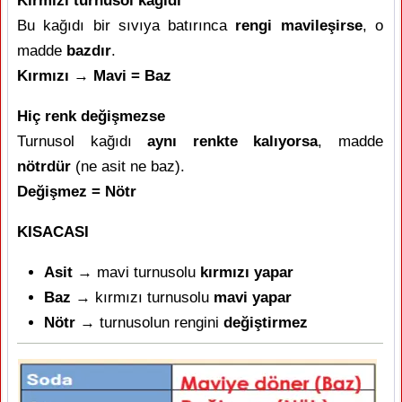
Kırmızı turnusol kağıdı
Bu kağıdı bir sıvıya batırınca
rengi mavileşirse
, o
madde
bazdır
.
Kırmızı → Mavi = Baz
Hiç renk değişmezse
Turnusol kağıdı
aynı renkte kalıyorsa
, madde
nötrdür
(ne asit ne baz).
Değişmez = Nötr
KISACASI
Asit
→ mavi turnusolu
kırmızı yapar
Baz
→ kırmızı turnusolu
mavi yapar
Nötr
→ turnusolun rengini
değiştirmez