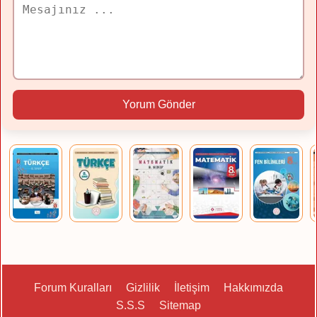
Yorum Gönder
Forum Kuralları
Gizlilik
İletişim
Hakkımızda
S.S.S
Sitemap