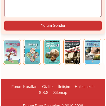
Yorum Gönder
Forum Kuralları
Gizlilik
İletişim
Hakkımızda
S.S.S
Sitemap
Forum Ders Cevapları © 2019-2026