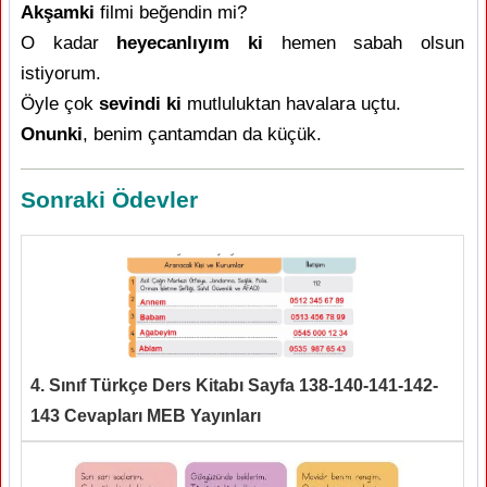
Akşamki
filmi beğendin mi?
O kadar
heyecanlıyım ki
hemen sabah olsun
istiyorum.
Öyle çok
sevindi ki
mutluluktan havalara uçtu.
Onunki
, benim çantamdan da küçük.
Sonraki Ödevler
4. Sınıf Türkçe Ders Kitabı Sayfa 138-140-141-142-
143 Cevapları MEB Yayınları