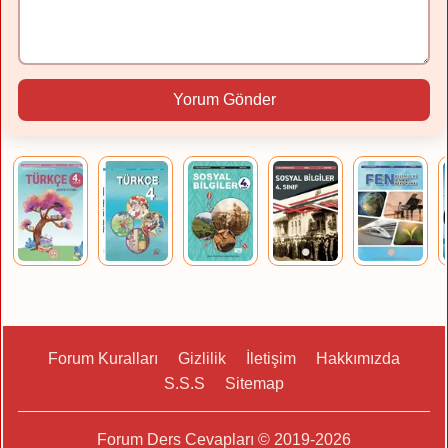
Yorum Gönder
Forum Kuralları
Gizlilik
İletişim
Hakkımızda
S.S.S
Sitemap
Forum Ders Cevapları © 2019-2026