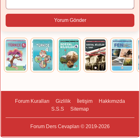
Yorum Gönder
Forum Kuralları
Gizlilik
İletişim
Hakkımızda
S.S.S
Sitemap
Forum Ders Cevapları © 2019-2026