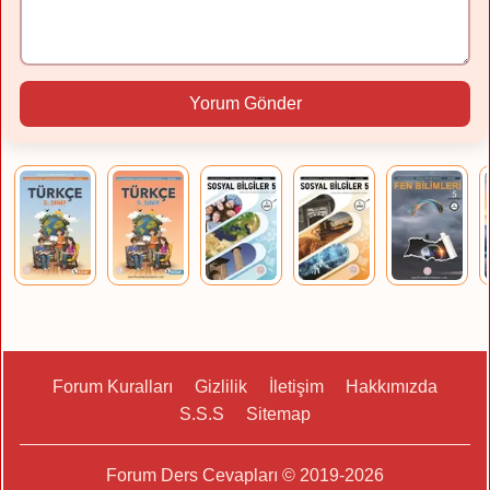
Yorum Gönder
Forum Kuralları
Gizlilik
İletişim
Hakkımızda
S.S.S
Sitemap
Forum Ders Cevapları © 2019-2026