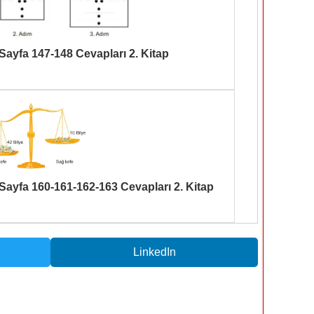
 Sayfa 147-148 Cevapları 2. Kitap
 Sayfa 160-161-162-163 Cevapları 2. Kitap
LinkedIn