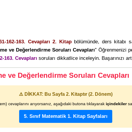
61-162-163. Cevapları 2. Kitap
bölümünde, ders kitabı 
lçme ve Değerlendirme Soruları Cevapları
” Öğrenmenizi p
2-163. Cevapları
soruları dikkatlice inceleyin. Başarınızı art
çme ve Değerlendirme Soruları Cevapları
⚠️ DİKKAT: Bu Sayfa 2. Kitaptır (2. Dönem)
nem) cevaplarını arıyorsanız, aşağıdaki butona tıklayarak
içindekiler
say
5. Sınıf Matematik 1. Kitap Sayfaları