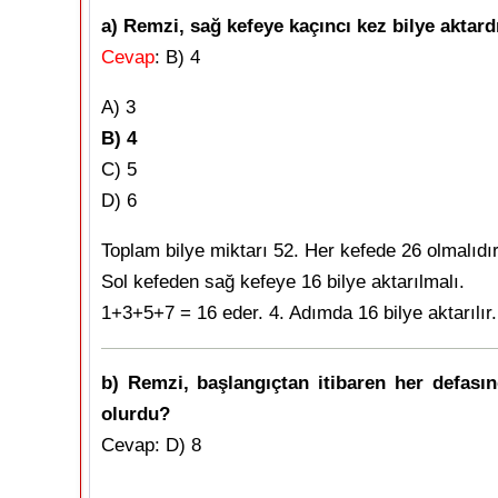
a) Remzi, sağ kefeye kaçıncı kez bilye aktar
Cevap
: B) 4
A) 3
B) 4
C) 5
D) 6
Toplam bilye miktarı 52. Her kefede 26 olmalıdır
Sol kefeden sağ kefeye 16 bilye aktarılmalı.
1+3+5+7 = 16 eder. 4. Adımda 16 bilye aktarılır.
b) Remzi, başlangıçtan itibaren her defasın
olurdu?
Cevap: D) 8