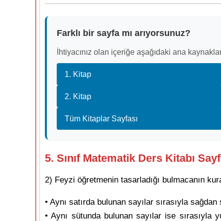
Farklı bir sayfa mı arıyorsunuz?
İhtiyacınız olan içeriğe aşağıdaki ana kaynaklar
1. Kitap
2. Kitap
Tüm Kitaplar Sayfası
5. Sınıf Matematik Ders Kitabı Say
2) Feyzi öğretmenin tasarladığı bulmacanın kural
• Aynı satırda bulunan sayılar sırasıyla sağdan 
• Aynı sütunda bulunan sayılar ise sırasıyla