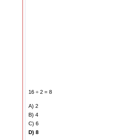
16 ÷ 2 = 8
A) 2
B) 4
C) 6
D) 8