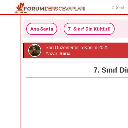
2. Sınıf
Ana Sayfa
-
7. Sınıf Din Kültürü
Son Düzenleme: 5 Kasım 2025
Yazar:
Sena
7. Sınıf D