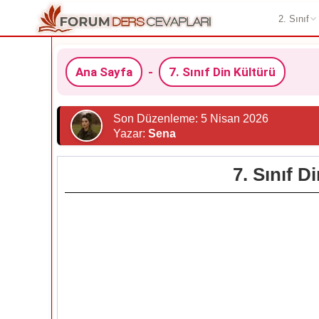
2. Sınıf
Ana Sayfa
-
7. Sınıf Din Kültürü
Son Düzenleme: 5 Nisan 2026
Yazar:
Sena
7. Sınıf D