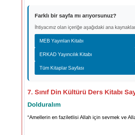
Farklı bir sayfa mı arıyorsunuz?
İhtiyacınız olan içeriğe aşağıdaki ana kaynaklar
MEB Yayınları Kitabı
ERKAD Yayıncılık Kitabı
Tüm Kitaplar Sayfası
7. Sınıf Din Kültürü Ders Kitabı Sa
Dolduralım
“Amellerin en faziletlisi Allah için sevmek ve Al