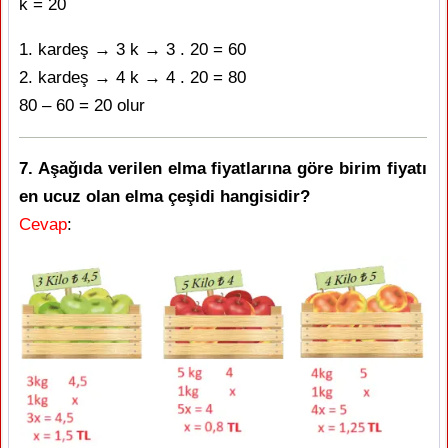
k = 20
1. kardeş → 3 k → 3 . 20 = 60
2. kardeş → 4 k → 4 . 20 = 80
80 – 60 = 20 olur
7. Aşağıda verilen elma fiyatlarına göre birim fiyatı
en ucuz olan elma çeşidi hangisidir?
Cevap
: