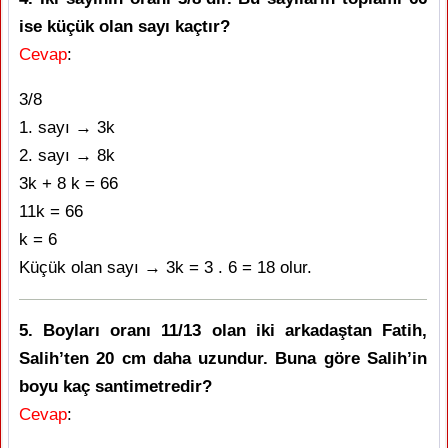
ise küçük olan sayı kaçtır?
Cevap
:
3/8
1. sayı → 3k
2. sayı → 8k
3k + 8 k = 66
11k = 66
k = 6
Küçük olan sayı → 3k = 3 . 6 = 18 olur.
5. Boyları oranı 11/13 olan iki arkadaştan Fatih,
Salih’ten 20 cm daha uzundur. Buna göre Salih’in
boyu kaç santimetredir?
Cevap
: