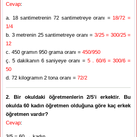
Cevap
:
a. 18 santimetrenin 72 santimetreye oranı =
18/72 =
1/4
b. 3 metrenin 25 santimetreye oranı =
3/25 = 300/25 =
12
c. 450 gramın 950 grama oranı =
450/950
ç. 5 dakikanın 6 saniyeye oranı =
5 . 60/6 = 300/6 =
50
d. 72 kilogramın 2 tona oranı =
72/2
2. Bir okuldaki öğretmenlerin 2/5’i erkektir. Bu
okulda 60 kadın öğretmen olduğuna göre kaç erkek
öğretmen vardır?
Cevap
:
3/5 = 60 → kadın