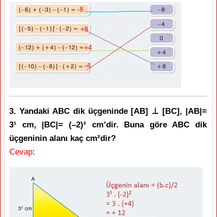
3. Yandaki ABC dik üçgeninde [AB] ⊥ [BC], |AB|=
3¹ cm, |BC|= (–2)² cm’dir. Buna göre ABC dik
üçgeninin alanı kaç cm²dir?
Cevap
: