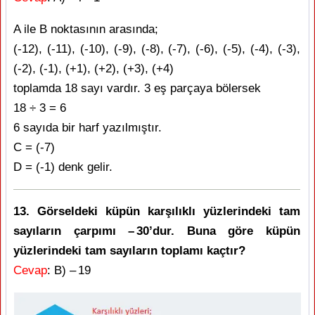
A ile B noktasının arasında;
(-12), (-11), (-10), (-9), (-8), (-7), (-6), (-5), (-4), (-3),
(-2), (-1), (+1), (+2), (+3), (+4)
toplamda 18 sayı vardır. 3 eş parçaya bölersek
18 ÷ 3 = 6
6 sayıda bir harf yazılmıştır.
C = (-7)
D = (-1) denk gelir.
13. Görseldeki küpün karşılıklı yüzlerindeki tam
sayıların çarpımı – 30’dur. Buna göre küpün
yüzlerindeki tam sayıların toplamı kaçtır?
Cevap
: B) – 19