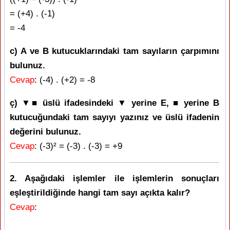
= (+4) . (-1)
= -4
c) A ve B kutucuklarındaki tam sayıların çarpımını
bulunuz.
Cevap
: (-4) . (+2) = -8
ç) ▼■ üslü ifadesindeki ▼ yerine E, ■ yerine B
kutucuğundaki tam sayıyı yazınız ve üslü ifadenin
değerini bulunuz.
Cevap
: (-3)² = (-3) . (-3) = +9
2. Aşağıdaki işlemler ile işlemlerin sonuçları
eşleştirildiğinde hangi tam sayı açıkta kalır?
Cevap
: