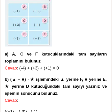
a) A, C ve F kutucuklarındaki tam sayıların
toplamını bulunuz
Cevap
: (-4) + (+3) + (+1) = 0
b) (▲ – ■) ∙ ★ işlemindeki ▲ yerine F, ■ yerine E,
★ yerine D kutucuğundaki tam sayıyı yazınız ve
işlemin sonucunu bulunuz.
Cevap
:
((+1) – (-3)) . (-1)