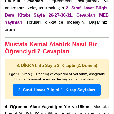
Etkinlik Cevapları
” Öğrenmenizi pekiştirmek ve
anlamanızı kolaylaştırmak için
2. Sınıf Hayat Bilgisi
Ders Kitabı Sayfa 26-27-30-31. Cevapları MEB
Yayınları
soruları dikkatlice inceleyin. Başarınızı
artırın.
Mustafa Kemal Atatürk Nasıl Bir
Öğrenciydi? Cevapları
⚠️ DİKKAT: Bu Sayfa 2. Kitaptır (2. Dönem)
Eğer 1. Kitap (1. Dönem) cevaplarını arıyorsanız, aşağıdaki
butona tıklayarak
içindekiler
sayfasına gidebilirsiniz.
2. Sınıf Hayat Bilgisi 1. Kitap Sayfaları
4. Öğrenme Alanı Yaşadığım Yer ve Ülkem
: Mustafa
Kemal Atatürk, öğrencilik yıllarında kitap okumaya ve