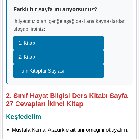
Farklı bir sayfa mı arıyorsunuz?
İhtiyacınız olan içeriğe aşağıdaki ana kaynaklardan
ulaşabilirsiniz:
1. Kitap
2. Kitap
Tüm Kitaplar Sayfası
2. Sınıf Hayat Bilgisi Ders Kitabı Sayfa
27 Cevapları İkinci Kitap
Keşfedelim
➣ Mustafa Kemal Atatürk’e ait anı örneğini okuyalım.