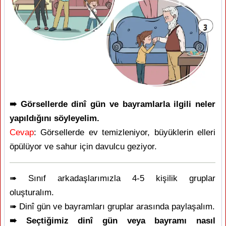
➠ Görsellerde dinî gün ve bayramlarla ilgili neler
yapıldığını söyleyelim.
Cevap
: Görsellerde ev temizleniyor, büyüklerin elleri
öpülüyor ve sahur için davulcu geziyor.
➠ Sınıf arkadaşlarımızla 4-5 kişilik gruplar
oluşturalım.
➠ Dinî gün ve bayramları gruplar arasında paylaşalım.
➠ Seçtiğimiz dinî gün veya bayramı nasıl