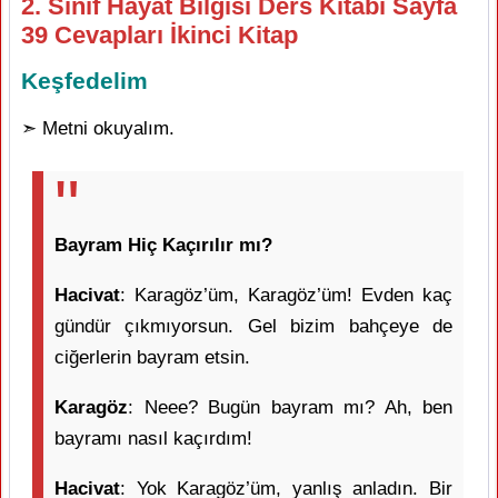
2. Sınıf Hayat Bilgisi Ders Kitabı Sayfa
39 Cevapları İkinci Kitap
Keşfedelim
➣ Metni okuyalım.
Bayram Hiç Kaçırılır mı?
Hacivat
: Karagöz’üm, Karagöz’üm! Evden kaç
gündür çıkmıyorsun. Gel bizim bahçeye de
ciğerlerin bayram etsin.
Karagöz
: Neee? Bugün bayram mı? Ah, ben
bayramı nasıl kaçırdım!
Hacivat
: Yok Karagöz’üm, yanlış anladın. Bir