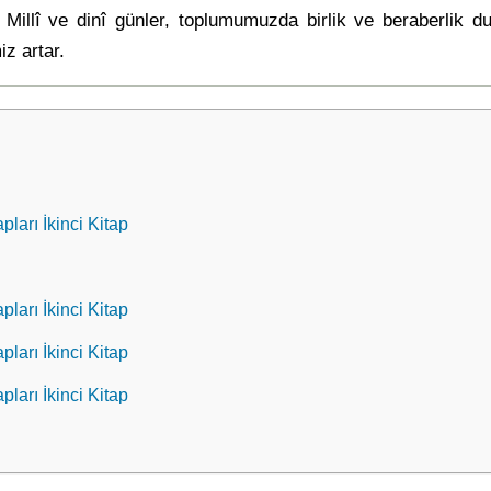
: Millî ve dinî günler, toplumumuzda birlik ve beraberlik d
iz artar.
pları İkinci Kitap
pları İkinci Kitap
pları İkinci Kitap
pları İkinci Kitap