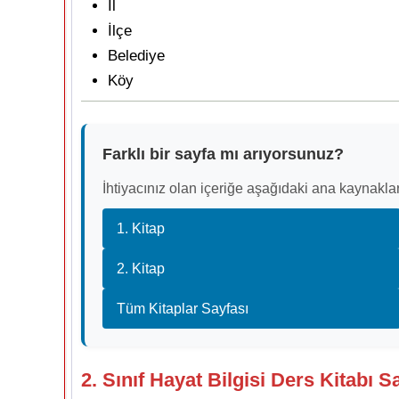
İl
İlçe
Belediye
Köy
Farklı bir sayfa mı arıyorsunuz?
İhtiyacınız olan içeriğe aşağıdaki ana kaynaklar
1. Kitap
2. Kitap
Tüm Kitaplar Sayfası
2. Sınıf Hayat Bilgisi Ders Kitabı S