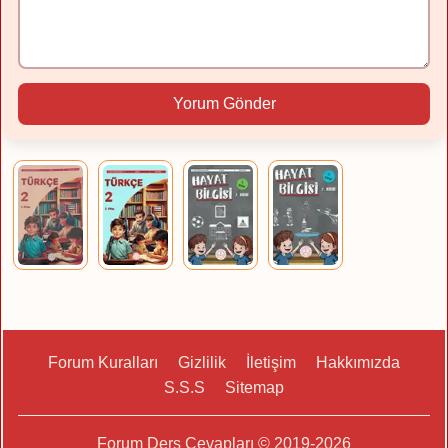
Yorum Gönder
Forum Kuralları
Gizlilik
İletişim
Hakkımızda
S.S.S
Sitemap
Forum Ders Cevapları © 2019-2026