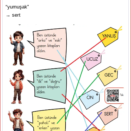
“yumuşak”
→ sert