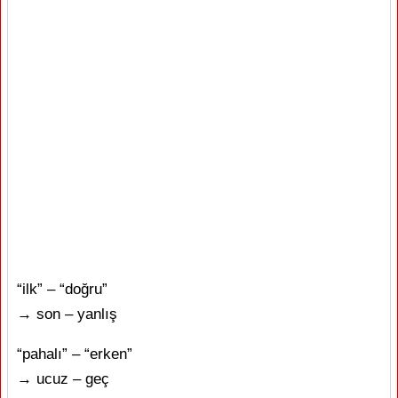
“ilk” – “doğru”
→ son – yanlış
“pahalı” – “erken”
→ ucuz – geç