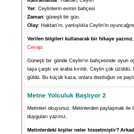
Kahramanlar
: Haktan, Ceylin
Yer
: Ceylinlerin evinin bahçesi
Zaman
: güneşli bir gün.
Olay
: Haktan’ın, yanlışlıkla Ceylin’in oyuncağın
Verilen bilgileri kullanarak bir hikaye yazınız
Cevap
:
Güneşli bir günde Ceylin’in bahçesinde oyun oyn
taşa çarptı ve araba kırıldı. Ceylin çok üzüldü. 
güldü. Bu küçük kaza, onlara dostluğun ve payl
Metne Yolculuk Başlıyor 2
Metinleri okuyunuz. Metinlerden paylaşmak ile il
duyguları yazınız.
Metinlerdeki kişiler neler hissetmiştir? Arkad