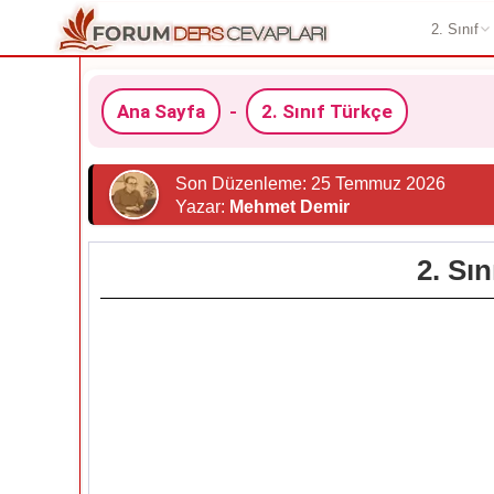
2. Sınıf
Ana Sayfa
-
2. Sınıf Türkçe
Son Düzenleme: 25 Temmuz 2026
Yazar:
Mehmet Demir
2. Sı