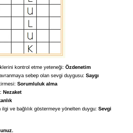
eklerini kontrol etme yeteneği:
Özdenetim
ü davranmaya sebep olan sevgi duygusu:
Saygı
tirmesi:
Sorumluluk alma
a:
Nezaket
kanlık
 ilgi ve bağlılık göstermeye yönelten duygu:
Sevgi
lunuz.