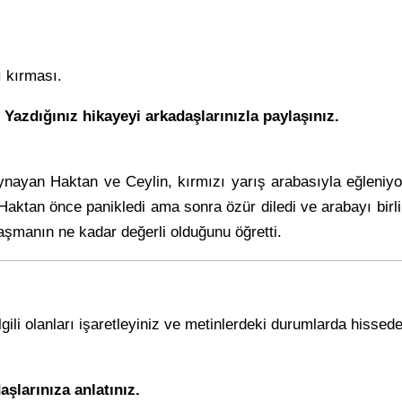
ı kırması.
. Yazdığınız hikayeyi arkadaşlarınızla paylaşınız.
ayan Haktan ve Ceylin, kırmızı yarış arabasıyla eğleniyordu
Haktan önce panikledi ama sonra özür diledi ve arabayı birlikt
aşmanın ne kadar değerli olduğunu öğretti.
gili olanları işaretleyiniz ve metinlerdeki durumlarda hissed
aşlarınıza anlatınız.