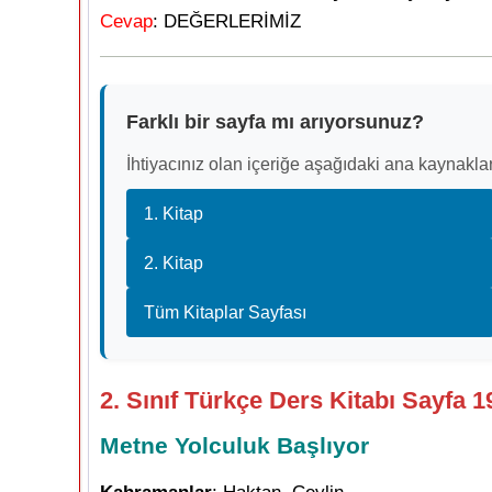
Cevap
: DEĞERLERİMİZ
Farklı bir sayfa mı arıyorsunuz?
İhtiyacınız olan içeriğe aşağıdaki ana kaynaklar
1. Kitap
2. Kitap
Tüm Kitaplar Sayfası
2. Sınıf Türkçe Ders Kitabı Sayfa 1
Metne Yolculuk Başlıyor