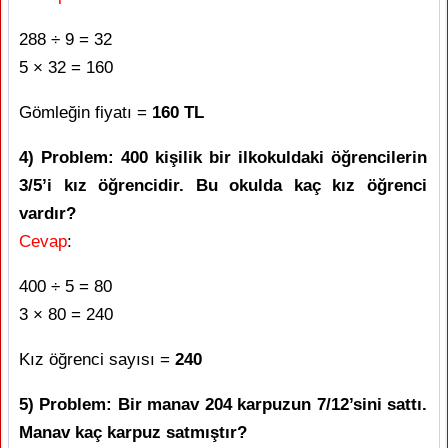
288 ÷ 9 = 32
5 × 32 = 160
Gömleğin fiyatı =
160 TL
4) Problem: 400 kişilik bir ilkokuldaki öğrencilerin
3/5’i kız öğrencidir. Bu okulda kaç kız öğrenci
vardır?
Cevap
:
400 ÷ 5 = 80
3 × 80 = 240
Kız öğrenci sayısı =
240
5) Problem: Bir manav 204 karpuzun 7/12’sini sattı.
Manav kaç karpuz satmıştır?