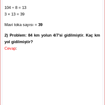
104 ÷ 8 = 13
3 × 13 = 39
Mavi toka sayısı =
39
2) Problem: 84 km yolun 4/7’si gidilmiştir. Kaç km
yol gidilmiştir?
Cevap
: