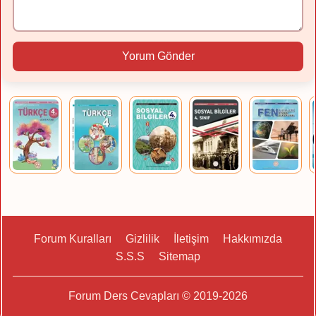
Yorum Gönder
Forum Kuralları
Gizlilik
İletişim
Hakkımızda
S.S.S
Sitemap
Forum Ders Cevapları © 2019-2026