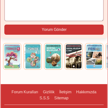
Yorum Gönder
Forum Kuralları
Gizlilik
İletişim
Hakkımızda
S.S.S
Sitemap