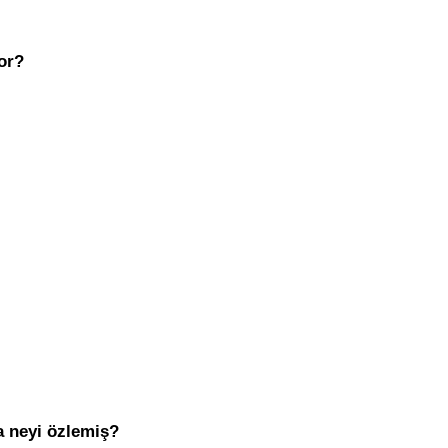
or?
a neyi özlemiş?