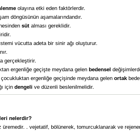
mlenme
olayına etki eden faktörlerdir.
şam döngüsünün aşamalarındandır.
nnesinden
süt
alması gereklidir.
idir.
istemi vücutta adeta bir sinir ağı oluşturur.
nır.
la gerçekleştirir.
ktan ergenliğe geçişte meydana gelen
bedensel
değişimlerd
rin çocukluktan ergenliğe geçişinde meydana gelen
ortak
bede
ğı için
dengeli
ve düzenli beslenilmelidir.
eri nelerdir?
 üremedir. . vejetatif, bölünerek, tomurcuklanarak ve rejen