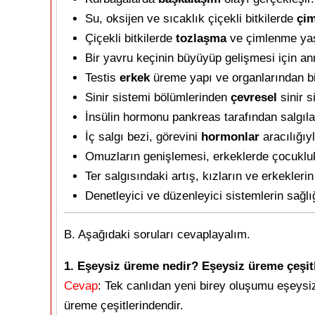
Su, oksijen ve sıcaklık çiçekli bitkilerde
çi
Çiçekli bitkilerde
tozlaşma
ve çimlenme ya
Bir yavru keçinin büyüyüp gelişmesi için a
Testis
erkek
üreme yapı ve organlarından bir
Sinir sistemi bölümlerinden
çevresel
sinir s
İnsülin hormonu pankreas tarafından salgıla
İç salgı bezi, görevini
hormonlar
aracılığıy
Omuzların genişlemesi, erkeklerde çocuklu
Ter salgısındaki artış, kızların ve erkekle
Denetleyici ve düzenleyici sistemlerin sağlı
B. Aşağıdaki soruları cevaplayalım.
1. Eşeysiz üreme nedir? Eşeysiz üreme çeşitl
Cevap
: Tek canlıdan yeni birey oluşumu eşeysiz
üreme çeşitlerindendir.