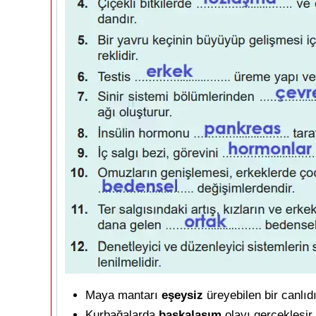
Maya mantarı
eşeysiz
üreyebilen bir canlıdı
Kurbağalarda
başkalaşım
olayı gerçekleşir.