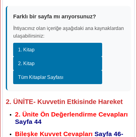
Farklı bir sayfa mı arıyorsunuz?
İhtiyacınız olan içeriğe aşağıdaki ana kaynaklardan
ulaşabilirsiniz:
1. Kitap
2. Kitap
Tüm Kitaplar Sayfası
2. ÜNİTE- Kuvvetin Etkisinde Hareket
2. Ünite Ön Değerlendirme Cevapları
Sayfa 44
Bileşke Kuvvet Cevapları
Sayfa 46-