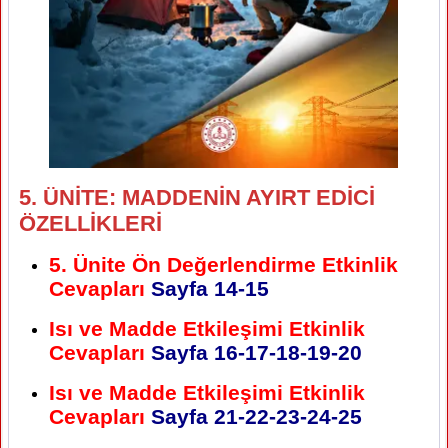
5. ÜNİTE: MADDENİN AYIRT EDİCİ
ÖZELLİKLERİ
5. Ünite Ön Değerlendirme Etkinlik
Cevapları
Sayfa 14-
15
Isı ve Madde Etkileşimi Etkinlik
Cevapları
Sayfa
16-17-18-19-20
Isı ve Madde Etkileşimi Etkinlik
Cevapları
Sayfa
21-22-23-24-25