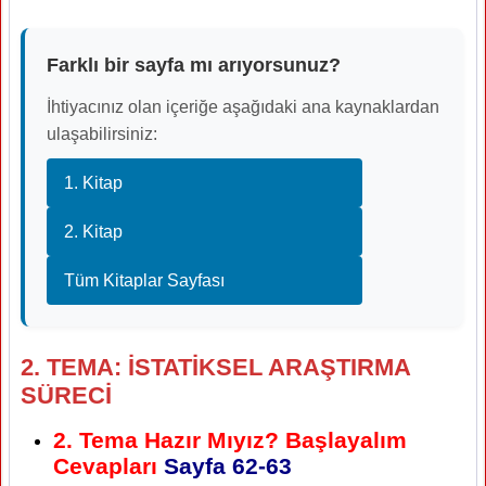
Farklı bir sayfa mı arıyorsunuz?
İhtiyacınız olan içeriğe aşağıdaki ana kaynaklardan
ulaşabilirsiniz:
1. Kitap
2. Kitap
Tüm Kitaplar Sayfası
2. TEMA: İSTATİKSEL ARAŞTIRMA
SÜRECİ
2. Tema Hazır Mıyız? Başlayalım
Cevapları
Sayfa
62-63