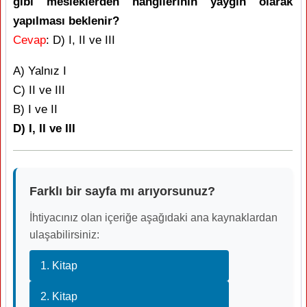
gibi mesleklerden hangilerinin yaygın olarak
yapılması beklenir?
Cevap
: D) I, II ve III
A) Yalnız I
C) II ve III
B) I ve II
D) I, II ve III
Farklı bir sayfa mı arıyorsunuz?
İhtiyacınız olan içeriğe aşağıdaki ana kaynaklardan
ulaşabilirsiniz:
1. Kitap
2. Kitap