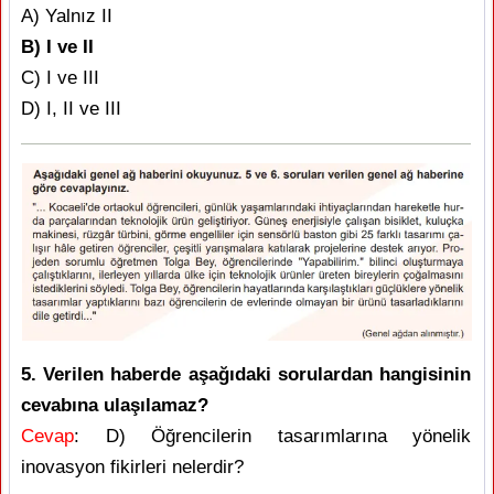
A) Yalnız II
B) I ve II
C) I ve III
D) I, II ve III
5. Verilen haberde aşağıdaki sorulardan hangisinin
cevabına ulaşılamaz?
Cevap
: D) Öğrencilerin tasarımlarına yönelik
inovasyon fikirleri nelerdir?