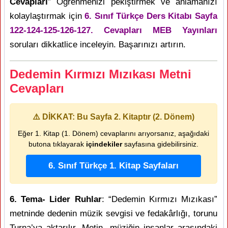
Cevapları
” Öğrenmenizi pekiştirmek ve anlamanızı
kolaylaştırmak için
6. Sınıf Türkçe Ders Kitabı Sayfa
122-124-125-126-127. Cevapları MEB Yayınları
soruları dikkatlice inceleyin. Başarınızı artırın.
Dedemin Kırmızı Mızıkası Metni
Cevapları
⚠️ DİKKAT: Bu Sayfa 2. Kitaptır (2. Dönem)
Eğer 1. Kitap (1. Dönem) cevaplarını arıyorsanız, aşağıdaki
butona tıklayarak
içindekiler
sayfasına gidebilirsiniz.
6. Sınıf Türkçe 1. Kitap Sayfaları
6. Tema- Lider Ruhlar
: “Dedemin Kırmızı Mızıkası”
metninde dedenin müzik sevgisi ve fedakârlığı, torunu
Turna’ya aktarılır. Metin, müziğin insanlar arasındaki