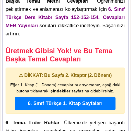
Başka Tema! Metni Cevapları
” Öğrenmenizi
pekiştirmek ve anlamanızı kolaylaştırmak için
6. Sınıf
Türkçe Ders Kitabı Sayfa 152-153-154. Cevapları
MEB Yayınları
soruları dikkatlice inceleyin. Başarınızı
artırın.
Üretmek Gibisi Yok! ve Bu Tema
Başka Tema! Cevapları
⚠️ DİKKAT: Bu Sayfa 2. Kitaptır (2. Dönem)
Eğer 1. Kitap (1. Dönem) cevaplarını arıyorsanız, aşağıdaki
butona tıklayarak
içindekiler
sayfasına gidebilirsiniz.
6. Sınıf Türkçe 1. Kitap Sayfaları
6. Tema- Lider Ruhlar
: Ülkemizde yetişen başarılı
bilim insanları, sanatçılar ve sporcular, azim ve