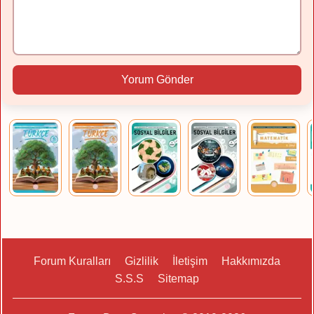
Yorum Gönder
Forum Kuralları
Gizlilik
İletişim
Hakkımızda
S.S.S
Sitemap