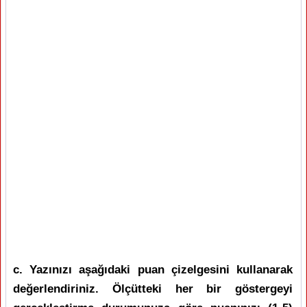
c. Yazınızı aşağıdaki puan çizelgesini kullanarak
değerlendiriniz. Ölçütteki her bir göstergeyi