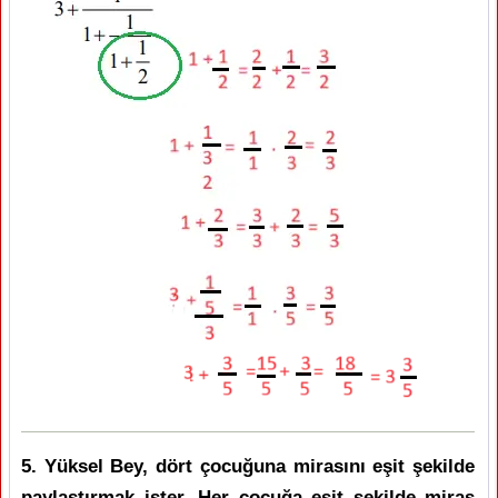
5. Yüksel Bey, dört çocuğuna mirasını eşit şekilde
paylaştırmak ister. Her çocuğa eşit şekilde miras