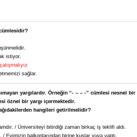
cümlesidir?
üşünmelidir.
k istiyor.
çalışmalıyız
etmemizi sağlar.
şımayan yargılardır. Örneğin “- – – -” cümlesi nesnel bir 
si öznel bir yargı içermektedir.
ağıdakilerden hangileri getirilmelidir?
ır. / Üniversiteyi bitirdiği zaman birkaç iş teklifi aldı.
r. / Evimizin balkonlarından birine kuşlar yuva yaptı.