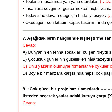
• Toplantı masasında yan yana oturdular.
(…D…
• İnsanlara sevgimizi göstermekten hiçbir zam
• Tedavisine devam ettiği için hızla iyileşiyor.
(…
• Okuduğum son kitabın kapak tasarımını da ç
7. Aşağıdakilerin hangisinde kişileştirme sa
Cevap
:
A) Dünyanın en tenha sokakları bu şehirdeydi s
B) Çocukluk günlerinin güzellikleri hâlâ tazeydi 
C) Ünlü yazarın ölümüyle romanlar ve öyküler 
D) Böyle bir manzara karşısında hepsi çok şaşı
8. “Çok güzel bir proje hazırlamışlardı – – –
listeden seçerek yanlarındaki kutuyu çarpı (X)
Cevap
: