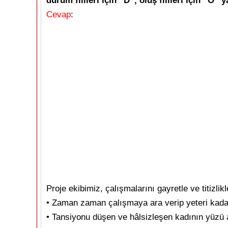
durum fiilleri için “D”, oluş fiilleri için “O” y
Cevap
:
Proje ekibimiz, çalışmalarını gayretle ve titizli
• Zaman zaman çalışmaya ara verip yeteri kada
• Tansiyonu düşen ve hâlsizleşen kadının yüzü 