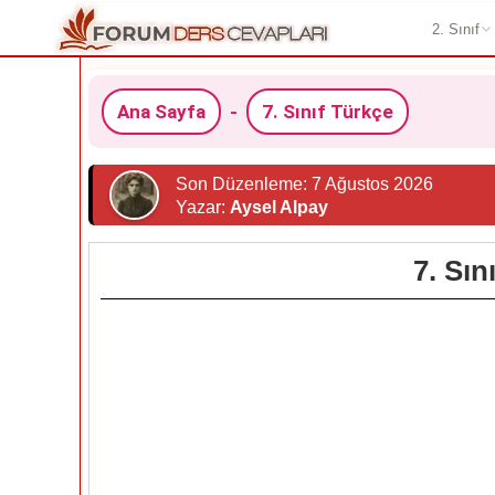
2. Sınıf
Ana Sayfa
-
7. Sınıf Türkçe
Son Düzenleme: 7 Ağustos 2026
Yazar:
Aysel Alpay
7. Sın