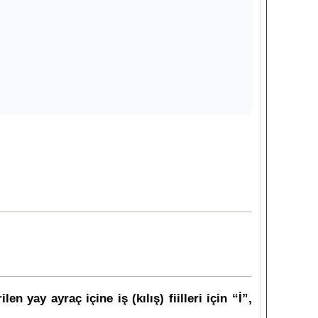
n yay ayraç içine iş (kılış) fiilleri için “İ”,