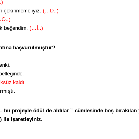
)
an çekinmemeliyiz.
(…D..)
O..)
ok beğendim.
(…İ..)
natına başvurulmuştur?
anki.
belleğinde.
öksüz kaldı
rmıştı.
 – bu projeyle ödül de aldılar.” cümlesinde boş bırakılan 
 ile işaretleyiniz.