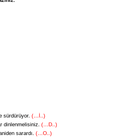
azınız.
kle sürdürüyor.
(…İ..)
r dinlenmelisiniz.
(…D..)
aniden sarardı.
(…O..)