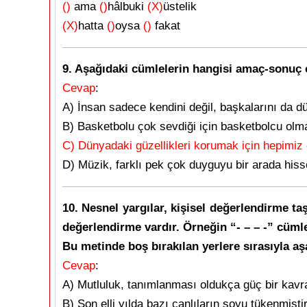
()
ama
()
hâlbuki
(X)
üstelik
(X)
hatta
()
oysa
()
fakat
9. Aşağıdaki cümlelerin hangisi amaç-sonuç 
Cevap
:
A) İnsan sadece kendini değil, başkalarını da d
B) Basketbolu çok sevdiği için basketbolcu olma
C) Dünyadaki güzellikleri korumak için hepimiz 
D) Müzik, farklı pek çok duyguyu bir arada hiss
10. Nesnel yargılar, kişisel değerlendirme ta
değerlendirme vardır. Örneğin “- – – -” cümle
Bu metinde boş bırakılan yerlere sırasıyla aş
Cevap
:
A) Mutluluk, tanımlanması oldukça güç bir kavramd
B) Son elli yılda bazı canlıların soyu tükenmişti