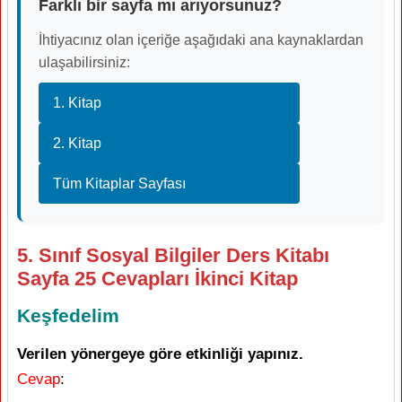
Farklı bir sayfa mı arıyorsunuz?
İhtiyacınız olan içeriğe aşağıdaki ana kaynaklardan
ulaşabilirsiniz:
1. Kitap
2. Kitap
Tüm Kitaplar Sayfası
5. Sınıf Sosyal Bilgiler Ders Kitabı
Sayfa 25 Cevapları İkinci Kitap
Keşfedelim
Verilen yönergeye göre etkinliği yapınız.
Cevap
: