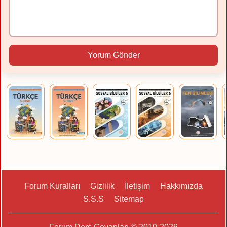
Yorum Gönder
Forum Kuralları
Gizlilik
İletişim
Hakkımızda
S.S.S
Sitemap