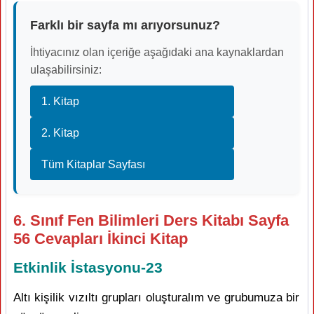
Farklı bir sayfa mı arıyorsunuz?
İhtiyacınız olan içeriğe aşağıdaki ana kaynaklardan
ulaşabilirsiniz:
1. Kitap
2. Kitap
Tüm Kitaplar Sayfası
6. Sınıf Fen Bilimleri Ders Kitabı Sayfa
56 Cevapları İkinci Kitap
Etkinlik İstasyonu-23
Altı kişilik vızıltı grupları oluşturalım ve grubumuza bir