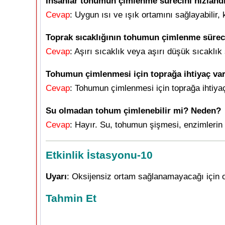
İnsanlar tohumun çimlenme sürecini hızlandı
Cevap
: Uygun ısı ve ışık ortamını sağlayabilir, 
Toprak sıcaklığının tohumun çimlenme sürecin
Cevap
: Aşırı sıcaklık veya aşırı düşük sıcaklık
Tohumun çimlenmesi için toprağa ihtiyaç va
Cevap
: Tohumun çimlenmesi için toprağa ihtiy
Su olmadan tohum çimlenebilir mi? Neden?
Cevap
: Hayır. Su, tohumun şişmesi, enzimlerin a
Etkinlik İstasyonu-10
Uyarı
: Oksijensiz ortam sağlanamayacağı için o
Tahmin Et