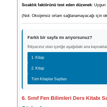
Sıcaklık faktörünü test eden düzenek
: Uygun 
(Not: Oksijensiz ortam sağlanamayacağı için ok
Farklı bir sayfa mı arıyorsunuz?
İhtiyacınız olan içeriğe aşağıdaki ana kaynaklar
1. Kitap
2. Kitap
Tüm Kitaplar Sayfası
6. Sınıf Fen Bilimleri Ders Kitabı S