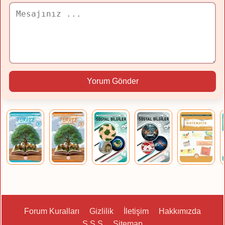
Yorum Gönder
Forum Kuralları
Gizlilik
İletişim
Hakkımızda
S.S.S
Sitemap