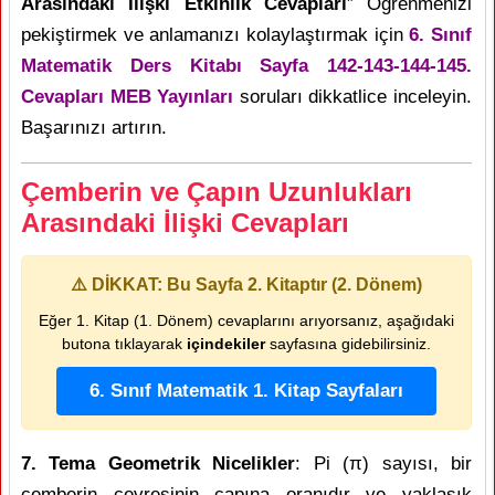
Arasındaki İlişki Etkinlik Cevapları
” Öğrenmenizi
pekiştirmek ve anlamanızı kolaylaştırmak için
6. Sınıf
Matematik Ders Kitabı Sayfa 142-143-144-145.
Cevapları MEB Yayınları
soruları dikkatlice inceleyin.
Başarınızı artırın.
Çemberin ve Çapın Uzunlukları
Arasındaki İlişki Cevapları
⚠️ DİKKAT: Bu Sayfa 2. Kitaptır (2. Dönem)
Eğer 1. Kitap (1. Dönem) cevaplarını arıyorsanız, aşağıdaki
butona tıklayarak
içindekiler
sayfasına gidebilirsiniz.
6. Sınıf Matematik 1. Kitap Sayfaları
7. Tema Geometrik Nicelikler
: Pi (π) sayısı, bir
çemberin çevresinin çapına oranıdır ve yaklaşık