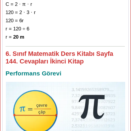
C = 2 · π · r
120 = 2 · 3 · r
120 = 6r
r = 120 ÷ 6
r =
20 m
6. Sınıf Matematik Ders Kitabı Sayfa
144. Cevapları İkinci Kitap
Performans Görevi