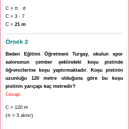
C = π · d
C = 3 · 7
C =
21 m
Örnek 2
Beden Eğitimi Öğretmeni Turgay, okulun spor
salonunun çember şeklindeki koşu pistinde
öğrencilerine koşu yaptırmaktadır. Koşu pistinin
uzunluğu 120 metre olduğuna göre bu koşu
pistinin yarıçapı kaç metredir?
Cevap
:
C = 120 m
(π = 3 alınır)