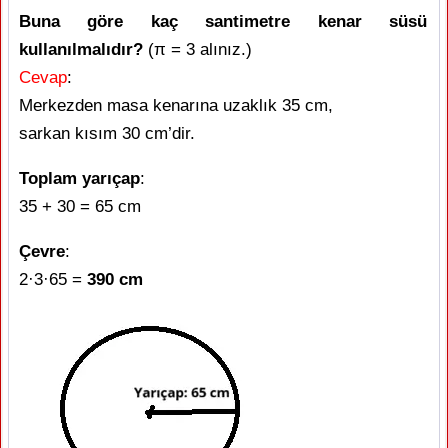
Buna göre kaç santimetre kenar süsü
kullanılmalıdır?
(π = 3 alınız.)
Cevap
:
Merkezden masa kenarına uzaklık 35 cm,
sarkan kısım 30 cm’dir.
Toplam yarıçap
:
35 + 30 = 65 cm
Çevre
:
2·3·65 =
390 cm