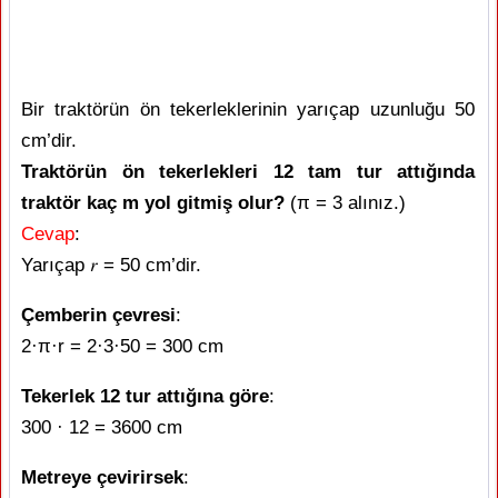
Bir traktörün ön tekerleklerinin yarıçap uzunluğu 50
cm’dir.
Traktörün ön tekerlekleri 12 tam tur attığında
traktör kaç m yol gitmiş olur?
(π = 3 alınız.)
Cevap
:
Yarıçap 𝑟 = 50 cm’dir.
Çemberin çevresi
:
2·π·r = 2·3·50 = 300 cm
Tekerlek 12 tur attığına göre
:
300 · 12 = 3600 cm
Metreye çevirirsek
: