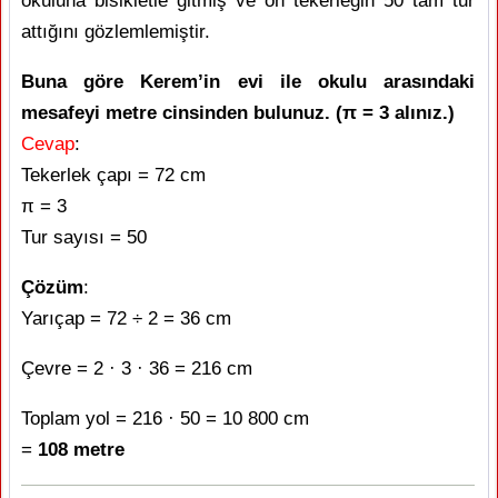
okuluna bisikletle gitmiş ve ön tekerleğin 50 tam tur
attığını gözlemlemiştir.
Buna göre Kerem’in evi ile okulu arasındaki
mesafeyi metre cinsinden bulunuz. (π = 3 alınız.)
Cevap
:
Tekerlek çapı = 72 cm
π = 3
Tur sayısı = 50
Çözüm
:
Yarıçap = 72 ÷ 2 = 36 cm
Çevre = 2 · 3 · 36 = 216 cm
Toplam yol = 216 · 50 = 10 800 cm
=
108 metre