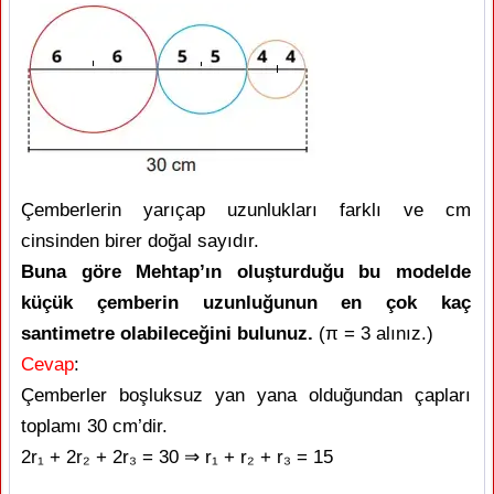
Çemberlerin yarıçap uzunlukları farklı ve cm
cinsinden birer doğal sayıdır.
Buna göre Mehtap’ın oluşturduğu bu modelde
küçük çemberin uzunluğunun en çok kaç
santimetre olabileceğini bulunuz.
(π = 3 alınız.)
Cevap
:
Çemberler boşluksuz yan yana olduğundan çapları
toplamı 30 cm’dir.
2r₁ + 2r₂ + 2r₃ = 30 ⇒ r₁ + r₂ + r₃ = 15