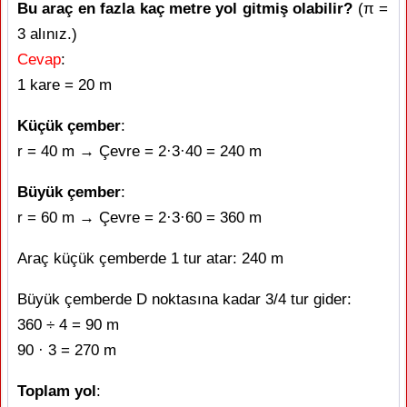
Bu araç en fazla kaç metre yol gitmiş olabilir?
(π =
3 alınız.)
Cevap
:
1 kare = 20 m
Küçük çember
:
r = 40 m → Çevre = 2·3·40 = 240 m
Büyük çember
:
r = 60 m → Çevre = 2·3·60 = 360 m
Araç küçük çemberde 1 tur atar: 240 m
Büyük çemberde D noktasına kadar 3/4 tur gider:
360 ÷ 4 = 90 m
90 · 3 = 270 m
Toplam yol
: