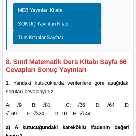
MEB Yayınları Kitabı
SONUÇ Yayınları Kitabı
Tüm Kitaplar Sayfası
8. Sınıf Matematik Ders Kitabı Sayfa 66
Cevapları Sonuç Yayınları
1. Yandaki kutucuklarda verilenlere göre aşağıdaki
soruları cevaplayınız.
A: √̅9 B: √̅81 C: √̅36 D: √̅64 E:
√̅169 F: √̅324 G: 10 H: √̅144
a) A kutucuğundaki kareköklü ifadenin değeri
kaçtır?