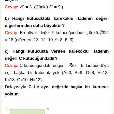
Cevap
: √̅9 = 3. (Çünkü 3² = 9.)
b) Hangi kutucuktaki kareköklü ifadenin değeri
diğerlerinden daha büyüktür?
Cevap
: En büyük değer F kutucuğundadır çünkü √̅324
= 18 (diğerleri: 13, 12, 10, 9, 8, 6, 3).
c) Hangi kutucukta verilen kareköklü ifadenin
değeri C kutucuğundadır?
Cevap
: C kutucuğundaki değer = √̅36 = 6. Listede 6’ya
eşit başka bir kutucuk yok (A=3, B=9, D=8, E=13,
F=18, G=10, H=12).
Dolayısıyla
C ile aynı değerde başka bir kutucuk
yoktur.