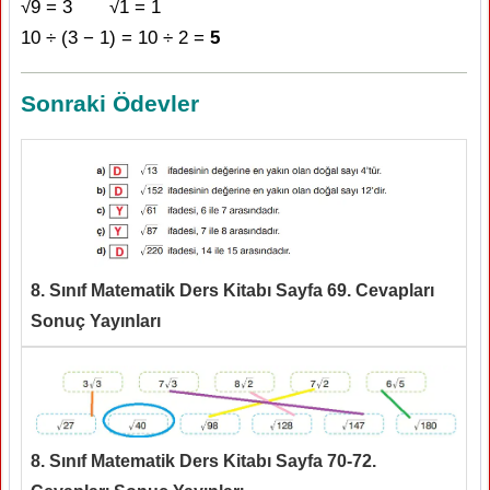
√̅9 = 3 √̅1 = 1
10 ÷ (3 − 1) = 10 ÷ 2 =
5
Sonraki Ödevler
8. Sınıf Matematik Ders Kitabı Sayfa 69. Cevapları
Sonuç Yayınları
8. Sınıf Matematik Ders Kitabı Sayfa 70-72.