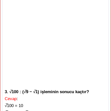
3. √̅100 : (√̅9 − √̅1) işleminin sonucu kaçtır?
Cevap
:
√̅100 = 10