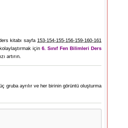
ers kitabı sayfa
153-154-155-156-159-160-161
kolaylaştırmak için
6. Sınıf Fen Bilimleri Ders
zı artırın.
ç gruba ayrılır ve her birinin görüntü oluşturma