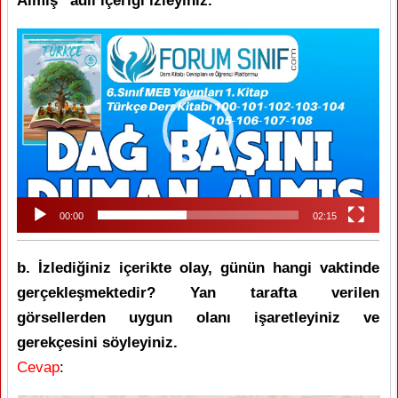
Almış” adlı içeriği izleyiniz.
Video
oynatıcı
00:00
02:15
b. İzlediğiniz içerikte olay, günün hangi vaktinde
gerçekleşmektedir? Yan tarafta verilen
görsellerden uygun olanı işaretleyiniz ve
gerekçesini söyleyiniz.
Cevap
: