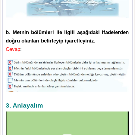
b. Metnin bölümleri ile ilgili aşağıdaki ifadelerden
doğru olanları belirleyip işaretleyiniz.
Cevap
:
3. Anlayalım
Video
oynatıcı