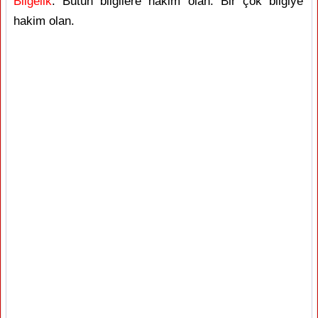
Bilgelik
: Bütün bilgilere hakim olan. Bir çok bilgiye
hakim olan.