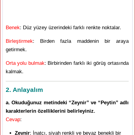
Benek
: Düz yüzey üzerindeki farklı renkte noktalar.
Birleştirmek
: Birden fazla maddenin bir araya
getirmek.
Orta yolu bulmak
: Birbirinden farklı iki görüş ortasında
kalmak.
2. Anlayalım
a. Okuduğunuz metindeki “Zeynir” ve “Peytin” adlı
karakterlerin özelliklerini belirleyiniz.
Cevap
:
Zeynir
: İnatçı, siyah renkli ve beyaz benekli bir