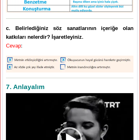
c. Belirlediğiniz söz sanatlarının içeriğe olan
katkıları nelerdir? İşaretleyiniz.
Cevap
:
7. Anlayalım
Video
oynatıcı