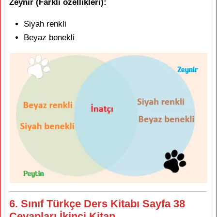
Zeynir (Farklı özellikleri):
Siyah renkli
Beyaz benekli
6. Sınıf Türkçe Ders Kitabı Sayfa 38
Cevapları İkinci Kitap