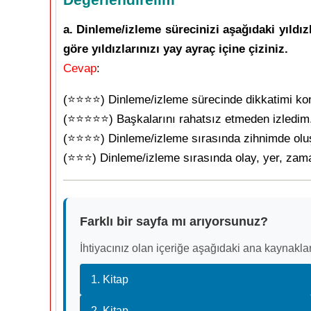
a. Dinleme/izleme sürecinizi aşağıdaki yıldı
göre yıldızlarınızı yay ayraç içine çiziniz.
Cevap
:
(⭐️⭐️⭐️⭐️) Dinleme/izleme sürecinde dikkatimi ko
(⭐️⭐️⭐️⭐️⭐️) Başkalarını rahatsız etmeden izledim
(⭐️⭐️⭐️⭐️) Dinleme/izleme sırasında zihnimde ol
(⭐️⭐️⭐️) Dinleme/izleme sırasında olay, yer, zaman
Farklı bir sayfa mı arıyorsunuz?
İhtiyacınız olan içeriğe aşağıdaki ana kaynaklar
1. Kitap
2. Kitap