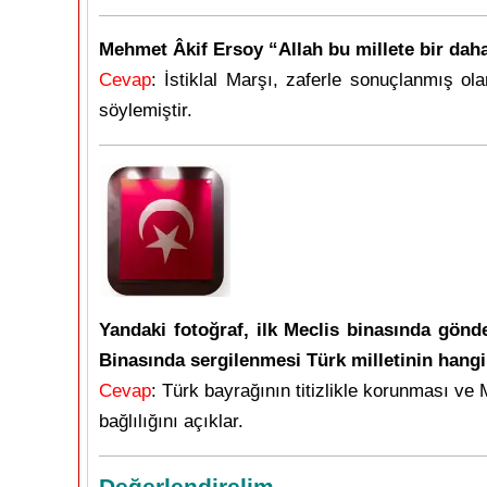
Mehmet Âkif Ersoy “Allah bu millete bir daha
Cevap
: İstiklal Marşı, zaferle sonuçlanmış 
söylemiştir.
Yandaki fotoğraf, ilk Meclis binasında gönde
Binasında sergilenmesi Türk milletinin hangi ö
Cevap
: Türk bayrağının titizlikle korunması ve 
bağlılığını açıklar.
Değerlendirelim