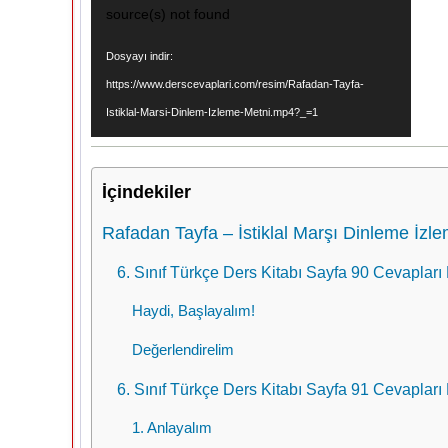
source(s) not found
Dosyayı indir:
https://www.derscevaplari.com/resim/Rafadan-Tayfa-
Istiklal-Marsi-Dinlem-Izleme-Metni.mp4?_=1
İçindekiler
Rafadan Tayfa – İstiklal Marşı Dinleme İzl
6. Sınıf Türkçe Ders Kitabı Sayfa 90 Cevapları 
Haydi, Başlayalım!
Değerlendirelim
6. Sınıf Türkçe Ders Kitabı Sayfa 91 Cevapları 
1. Anlayalım