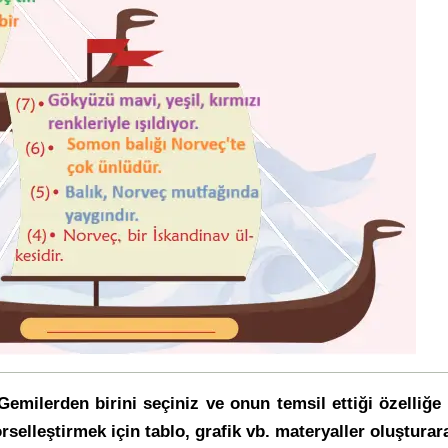
emilerden birini seçiniz ve onun temsil ettiği özelliğ
örselleştirmek için tablo, grafik vb. materyaller oluştura