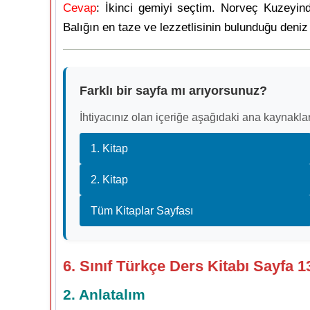
Cevap
: İkinci gemiyi seçtim. Norveç Kuzeyind
Balığın en taze ve lezzetlisinin bulunduğu deniz 
Farklı bir sayfa mı arıyorsunuz?
İhtiyacınız olan içeriğe aşağıdaki ana kaynaklar
1. Kitap
2. Kitap
Tüm Kitaplar Sayfası
6. Sınıf Türkçe Ders Kitabı Sayfa 1
2. Anlatalım