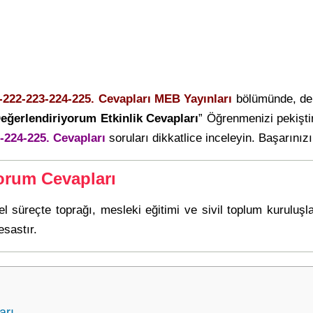
1-222-223-224-225. Cevapları MEB Yayınları
bölümünde, der
eğerlendiriyorum Etkinlik Cevapları
” Öğrenmenizi pekişt
3-224-225. Cevapları
soruları dikkatlice inceleyin. Başarınızı 
orum Cevapları
sel süreçte toprağı, mesleki eğitimi ve sivil toplum kurul
esastır.
arı