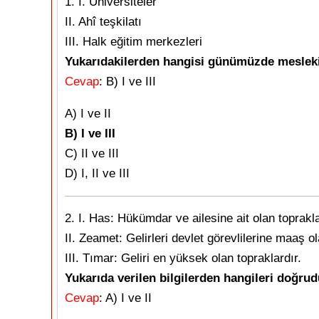
1. I. Üniversiteler
II. Ahî teşkilatı
III. Halk eğitim merkezleri
Yukarıdakilerden hangisi günümüzde mesleki
Cevap
: B) I ve III
A) I ve II
B) I ve III
C) II ve III
D) I, II ve III
2. I. Has: Hükümdar ve ailesine ait olan toprakla
II. Zeamet: Gelirleri devlet görevlilerine maaş ol
III. Tımar: Geliri en yüksek olan topraklardır.
Yukarıda verilen bilgilerden hangileri doğru
Cevap
: A) I ve II