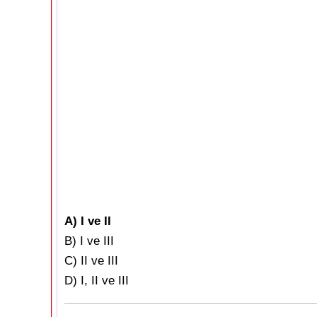
A) I ve II
B) I ve III
C) II ve III
D) I, II ve III